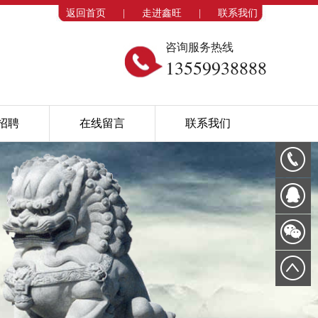
返回首页
|
走进鑫旺
|
联系我们
咨询服务热线
13559938888
招聘
在线留言
联系我们