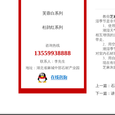
芝麻白系列
芙蓉白系列
教你
芝
湿季节是非
1、使
杜鹃红系列
潮湿天
相互增强的
带走
2、用
咨询热线
潮湿季
13559938888
对室内石材
3、用
联系人：李先生
现在有
芝麻灰
地址：湖北省麻城中部石材产业园
上一篇：
石
下一篇：
讲