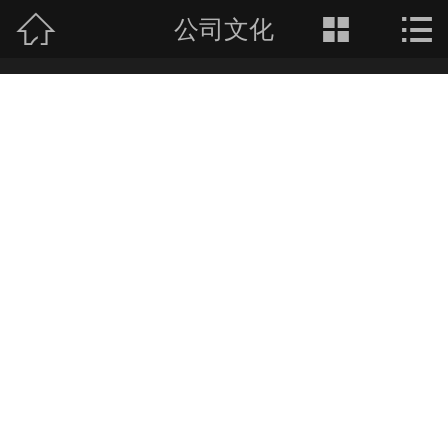



公司文化
首页
加盟电话：
13559938888

走进鑫旺
产品中心
新闻中心
工程案例
人才招聘
在线留言
联系我们