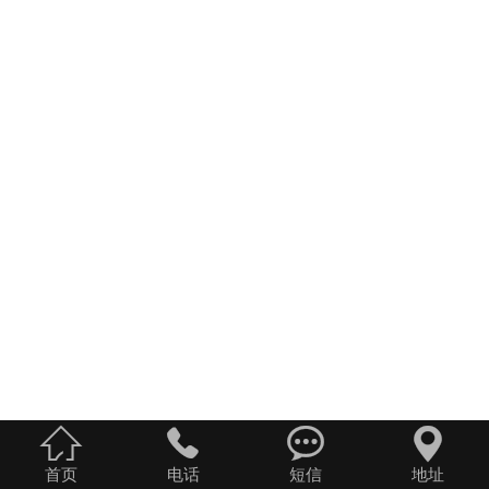




首页
电话
短信
地址