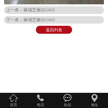
上一条：麻城芝麻白G603
下一条：麻城芝麻白G603
返回列表




首页
电话
短信
地址